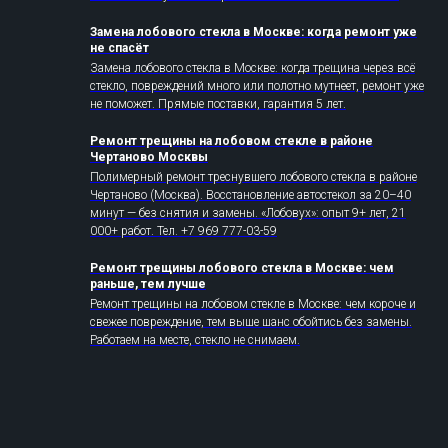
Замена лобового стекла в Москве: когда ремонт уже
не спасёт
Замена лобового стекла в Москве: когда трещина через всё
стекло, повреждений много или полотно мутнеет, ремонт уже
не поможет. Прямые поставки, гарантия 5 лет.
Ремонт трещины на лобовом стекле в районе
Чертаново Москвы
Полимерный ремонт треснувшего лобового стекла в районе
Чертаново (Москва). Восстановление автостекол за 20–40
минут — без снятия и замены. «Лобовух»: опыт 9+ лет, 21
000+ работ. Тел. +7 969 777-03-59
Ремонт трещины лобового стекла в Москве: чем
раньше, тем лучше
Ремонт трещины на лобовом стекле в Москве: чем короче и
свежее повреждение, тем выше шанс обойтись без замены.
Работаем на месте, стекло не снимаем.