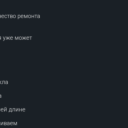
ачество ремонта
я уже может
кла
а
сей длине
ниваем