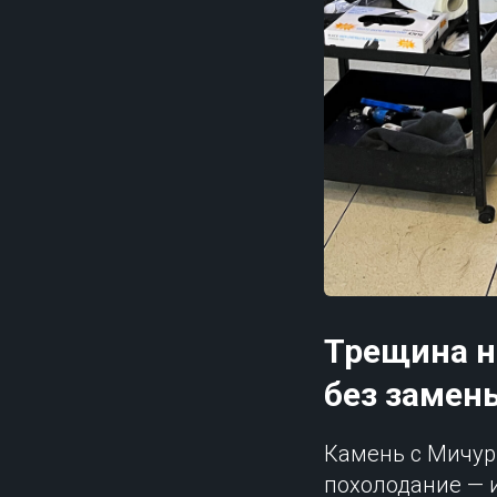
Трещина н
без замен
Камень с Мичур
похолодание — и