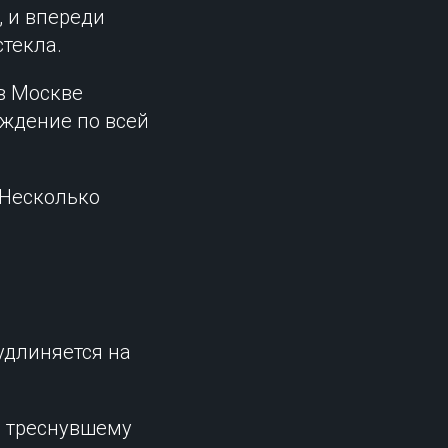
, и впереди
стекла.
в Москве
еждение по всей
 Несколько
 удлиняется на
о треснувшему