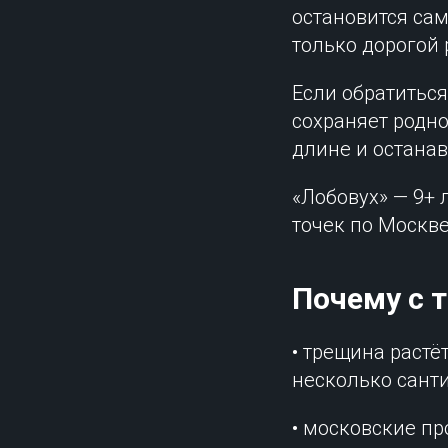
остановится сам
только дорогой 
Если обратитьс
сохраняет родн
длине и останав
«Лобовух» — 9+ 
точек по Москв
Почему с 
• трещина растё
несколько сант
• московские пр