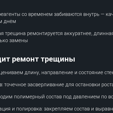
и реагенты со временем забиваются внутрь — к
м днём
ая трещина ремонтируется аккуратнее, длинна
лько замены
дит ремонт трещины
оцениваем длину, направление и состояние сте
в: точечное засверливание для остановки рост
вводим полимерный состав под давлением по в
ация и полировка: закрепляем состав и вырав