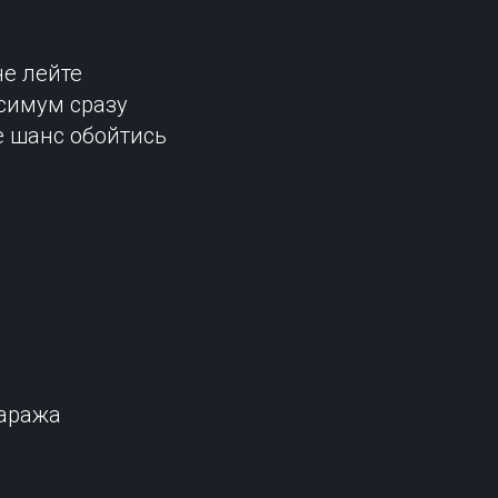
не лейте
ксимум сразу
е шанс обойтись
гаража