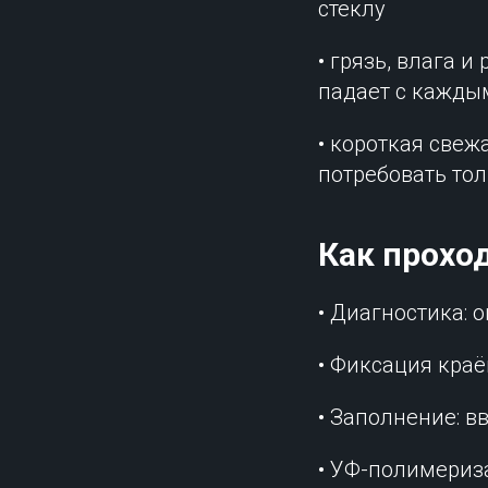
стеклу
• грязь, влага 
падает с кажды
• короткая свеж
потребовать то
Как прохо
• Диагностика: 
• Фиксация краё
• Заполнение: 
• УФ-полимериз