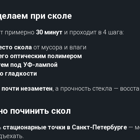
делаем при сколе
ет примерно
30 минут
и проходит в 4 шага:
сто скола
от мусора и влаги
его оптическим полимером
ем под УФ-лампой
о гладкости
я
почти незаметен
, а прочность стекла — восст
но починить скол
ь
стационарные точки в Санкт-Петербурге
— м
дъехать.