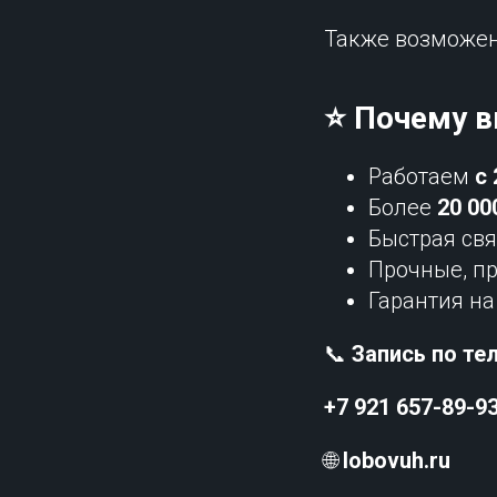
Также возможе
⭐ Почему 
Работаем
с 
Более
20 00
Быстрая св
Прочные, п
Гарантия н
📞
Запись по те
+7 921 657-89-9
🌐
lobovuh.ru