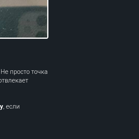
 Не просто точка
 отвлекает
у
, если