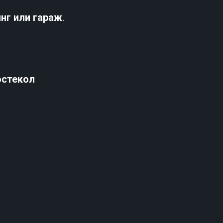
нг или гараж
.
остекол