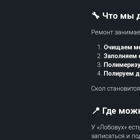
🔧 Что мы 
Ремонт занима
Очищаем ме
Заполняем 
Полимеризу
Полируем д
Скол становитс
📍 Где мож
У «Лобовух» ест
записаться и по