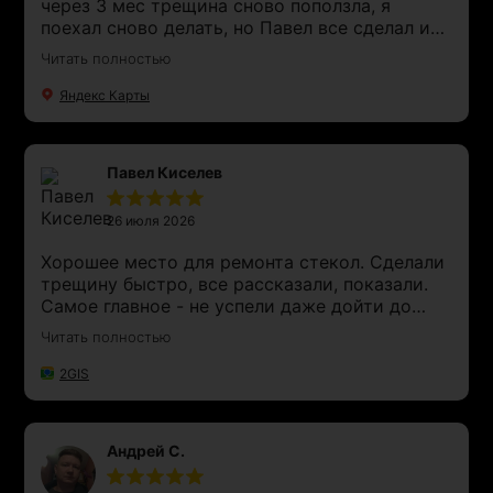
через 3 мес трещина сново поползла, я
поехал сново делать, но Павел все сделал и
даже денег не взял, хотя я знаю что на
Читать полностью
трещины нет гарантий. Удивлен уровню
сервиса и отношению к клиентам, точно
Яндекс Карты
готов рекомендовать
Павел Киселев
26 июля 2026
Хорошее место для ремонта стекол. Сделали
трещину быстро, все рассказали, показали.
Самое главное - не успели даже дойти до
крестовского острова, как написали, что
Читать полностью
машина готова. Внешне заделали хорошо,
остальное - время покажет
2GIS
Андрей С.