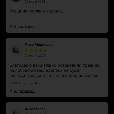
26 июля 2026
Трещина сделана хорошо,
Яндекс Карты
Петр Меркушев
24 июля 2026
Благодарю вас,изящно остановили трещину
на лобовом стекле,теперь не будет
расходиться,да и почти не видно её теперь!
Всего за полчаса управились,однозначно
Читать полностью
рекомендую данный сервис!
Яндекс Карты
Ян Матвеев